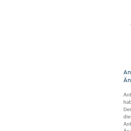
An
Än
An
hab
Der
die
Ant