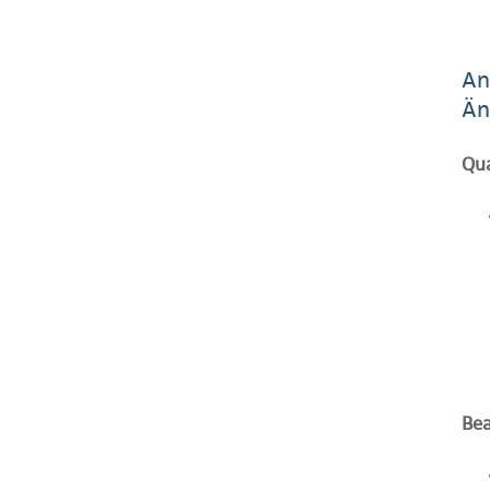
An
Än
Qua
Bea