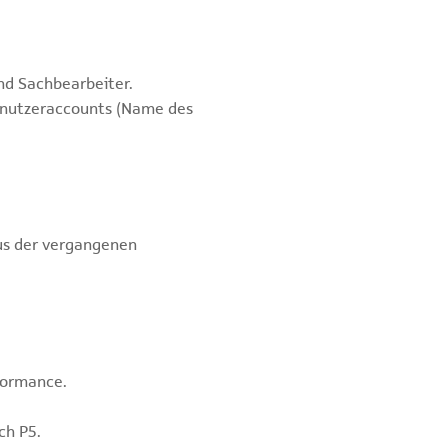
nd Sachbearbeiter.
enutzeraccounts (Name des
us der vergangenen
formance.
ch P5.