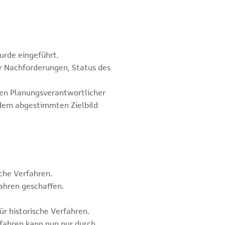
rde eingeführt.
r Nachforderungen, Status des
len Planungsverantwortlicher
dem abgestimmten Zielbild
che Verfahren.
fahren geschaffen.
r historische Verfahren.
rfahren kann nun nur durch