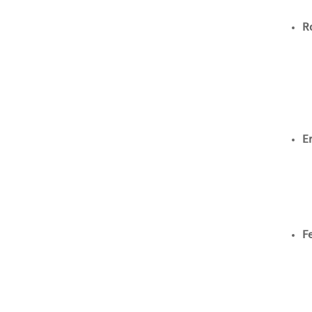
R
E
F